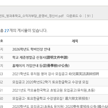
학년도_방과후학교_수익자부담_운영비_정산서.pdf
다운로드 수 : [ 91 ]
총
27
개의 게시물이 있습니다.
호
제목
지
2026학년도 학비인상 안내
지
학교 제증명발급 신청서(證明文件申請)
지
홈페이지 가입안내 등(註冊學校HP公告)
63
2021학년도 유치원 영어 강사 모집공고 幼兒園英語講師招聘
62
모집공고 2020학년도2학기 토요한글학교 수강생 모집
61
2021년도 까오숑한국학교 초빙교원 모집공고(유치원,초등)
60
모집공고- 토요한글학교 수강생모집! 週六韓文班招生!
59
2020학년도 모집공고(초등& 유치원) 2020學年度招生公告(國小