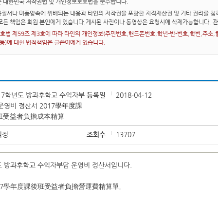
는 대한민국 저작권법 및 개인정보보호법을 준수합니다.
질서나 미풍양속에 위배되는 내용과 타인의 저작권을 포함한 지적재산권 및 기타 권리를 침해
 모든 책임은 회원 본인에게 있습니다.게시된 사진이나 동영상은 요청시에 삭제가능합니다. 
법 제59조 제3호에 따라 타인의 개인정보(주민번호,핸드폰번호,학년-반-번호,학번,주소,혈액
 등)에 대한 법적책임은 글쓴이에게 있습니다.
17학년도 방과후학교 수익자부
등록일
2018-04-12
운영비 정산서 2017學年度課
班受益者負擔成本精算
익정
조회수
13707
도 방과후학교 수익자부담 운영비 정산서입니다.
17學年度課後班受益者負擔營運費精算單。