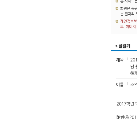
본 사이트
회원은 공공
는 결과의
개인정보보호
트, 이미지
제목
20
담 
後
이름
조
2017학년
附件為20