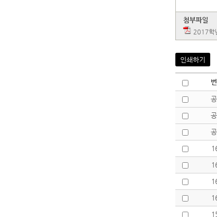
첨부파일
2017
인쇄하기
번
공
공
공
1
1
1
1
1