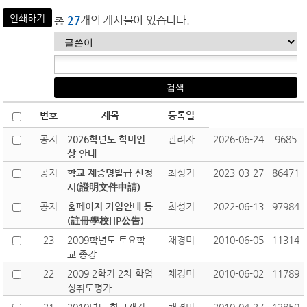
인쇄하기
총
27
개의 게시물이 있습니다.
번호
제목
등록일
공지
2026학년도 학비인
관리자
2026-06-24
9685
상 안내
공지
학교 제증명발급 신청
최성기
2023-03-27
86471
서(證明文件申請)
공지
홈페이지 가입안내 등
최성기
2022-06-13
97984
(註冊學校HP公告)
23
2009학년도 토요학
채경미
2010-06-05
11314
교 종강
22
2009 2학기 2차 학업
채경미
2010-06-02
11789
성취도평가