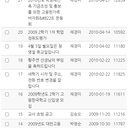
21
2010년도 학교재건
채경미
2010-04-27
12859
축 기금조성 및 홍보
를 위한 고웅한가족
바자회&#8228; 운동
회
20
2009 2학기 1차 학업
채경미
2010-04-14
10592
성취도평가
19
4월 5일 월요일은 청
채경미
2010-04-02
11180
명절 휴교일입니다.
18
황주연 선생님의 부임
채경미
2010-02-22
11225
을 축하드립니다.
17
새학기 시작 및 주소,
채경미
2010-02-22
11825
전화 번호 변경을 알
립니다.
16
2009학년도 2학기 고
채경미
2010-01-19
11611
웅한국학교 신입생 모
집
15
교사 초빙 공고
김승오
2009-11-20
11216
14
2009년도 대만고웅
박영순
2009-10-30
11787