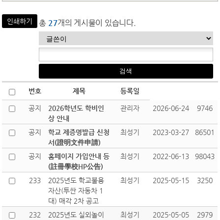
인쇄하기
총
27
개의 게시물이 있습니다.
번호
제목
등록일
공지
2026학년도 학비인
관리자
2026-06-24
9746
상 안내
공지
학교 제증명발급 신청
최성기
2023-03-27
86501
서(證明文件申請)
공지
홈페이지 가입안내 등
최성기
2022-06-13
98043
(註冊學校HP公告)
233
2025년도 학교불용
최성기
2025-05-15
3250
자산(투싼 자동차 1
대) 매각 2차 공고
232
2025년도 실외놀이
최성기
2025-05-05
2979