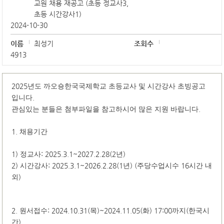
교원 채용 재공고 (초등 정교사3,
초등 시간강사1)
2024-10-30
이름
최성기
조회수
4913
2025
년도 까오숑한국국제학교 초등교사 및 시간강사 초빙공고
.
입니다
.
관심있는 분들은 첨부파일을 참고하시어 많은 지원 바랍니다
1.
채용기간
1)
: 2025.3.1~2027.2.28(2
)
정교사
년
2)
: 2025.3.1~2026.2.28(1
) (
16
시간강사
년
주당수업시수
시간 내
)
외
2.
: 2024.10.31(
)~2024.11.05(
) 17:00
(
원서접수
목
화
까지
한국시
)
간