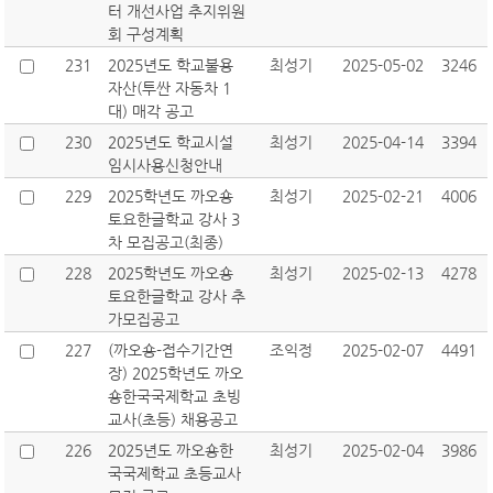
터 개선사업 추지위원
회 구성계획
231
2025년도 학교불용
최성기
2025-05-02
3246
자산(투싼 자동차 1
대) 매각 공고
230
2025년도 학교시설
최성기
2025-04-14
3394
임시사용신청안내
229
2025학년도 까오숑
최성기
2025-02-21
4006
토요한글학교 강사 3
차 모집공고(최종)
228
2025학년도 까오숑
최성기
2025-02-13
4278
토요한글학교 강사 추
가모집공고
227
(까오숑-접수기간연
조익정
2025-02-07
4491
장) 2025학년도 까오
숑한국국제학교 초빙
교사(초등) 채용공고
226
2025년도 까오숑한
최성기
2025-02-04
3986
국국제학교 초등교사