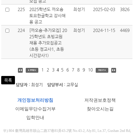
모집 공고
225
2025학년도 까오숑
최성기
2025-02-03
3826
토요한글학교 강사채
용 공고
224
[까오숑-추가모집] 20
최성기
2024-11-15
4469
25학년도 초빙교원
채용 추가모집공고
(초등 정교사1, 초등
시간강사1)
1
2
3
4
5
6
7
8
9
10
목록
담당자
: 최성기
담당부서
: 교무실
개인정보처리방침
저작권보호정책
이메일무단수집거부
찾아오시는길
입학안내
우) 804 臺灣高雄市鼓山二路37巷81弄43-2號 No.43-2, Aly.81, Ln.37, Gushan 2nd Rd,