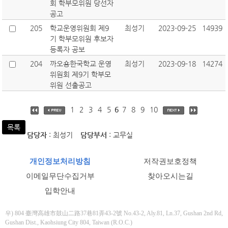
회 학부모위원 당선자
공고
205
학교운영위원회 제9
최성기
2023-09-25
14939
기 학부모위원 후보자
등록자 공보
204
까오숑한국학교 운영
최성기
2023-09-18
14274
위원회 제9기 학부모
위원 선출공고
1
2
3
4
5
6
7
8
9
10
목록
담당자
: 최성기
담당부서
: 교무실
개인정보처리방침
저작권보호정책
이메일무단수집거부
찾아오시는길
입학안내
우) 804 臺灣高雄市鼓山二路37巷81弄43-2號 No.43-2, Aly.81, Ln.37, Gushan 2nd Rd,
Gushan Dist., Kaohsiung City 804, Taiwan (R.O.C.)