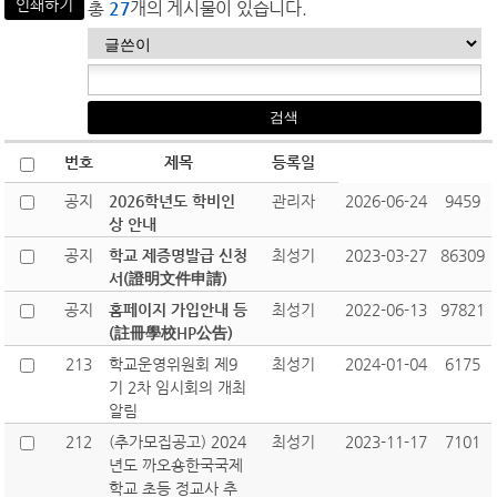
인쇄하기
총
27
개의 게시물이 있습니다.
번호
제목
등록일
공지
2026학년도 학비인
관리자
2026-06-24
9459
상 안내
공지
학교 제증명발급 신청
최성기
2023-03-27
86309
서(證明文件申請)
공지
홈페이지 가입안내 등
최성기
2022-06-13
97821
(註冊學校HP公告)
213
학교운영위원회 제9
최성기
2024-01-04
6175
기 2차 임시회의 개최
알림
212
(추가모집공고) 2024
최성기
2023-11-17
7101
년도 까오숑한국국제
학교 초등 정교사 추