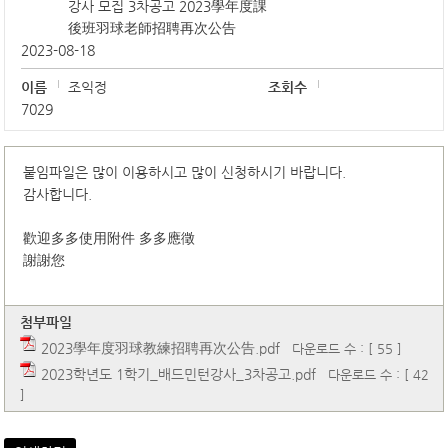
강사 모집 3차공고 2023學年度課
後班羽球老師招聘再次公告
2023-08-18
이름
조익정
조회수
7029
붙임파일은 많이 이용하시고 많이 신청하시기 바랍니다.
감사합니다.
歡迎多多使用附件 多多應徵
謝謝您
첨부파일
2023學年度羽球教練招聘再次公告.pdf
다운로드 수 : [ 55 ]
2023학년도 1학기_배드민턴강사_3차공고.pdf
다운로드 수 : [ 42
]