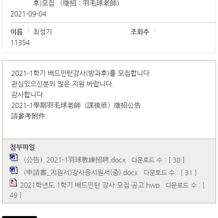
후)모집 （徵招：羽毛球老師）
2021-09-04
이름
최성기
조회수
11354
2021-1학기 배드민턴강사(방과후)를 모집합니다.
관심있으신분의 많은 지원 바랍니다.
감사합니다.
2021-1學期羽毛球老師（課後班）徵招公告。
請參考附件。
첨부파일
（公告）2021-1羽球教練招聘.docx
다운로드 수 : [ 38 ]
（申請書_지원서)강사응시원서(중).docx
다운로드 수 : [ 31 ]
2021학년도 1학기 배드민턴 강사 모집 공고.hwp
다운로드 수 : [
49 ]