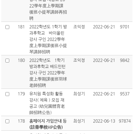
22學年度上學期課
後班小提琴講師再招
聘
181
2022학년도 1학기 방
조익정
2022-06-21
9701
과후학교 바이올린
강사 구인 2022學年
度上學期課後班小提
琴講師招聘
180
2022학년도 1학기
조익정
2022-06-21
9842
방과후학교 배드민턴
강사 구인 2022學年
度上學期課後班羽球
老師招聘
179
유치원 특성화 활동
최성기
2022-06-21
9537
강사( 체육 ) 모집 재
공고 (幼兒園體育老
師招聘公告)
178
홈페이지 가입안내 등
최성기
2022-06-13
97874
(註冊學校HP公告)