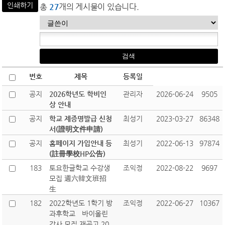
인쇄하기
총
27
개의 게시물이 있습니다.
번호
제목
등록일
공지
2026학년도 학비인
관리자
2026-06-24
9505
상 안내
공지
학교 제증명발급 신청
최성기
2023-03-27
86348
서(證明文件申請)
공지
홈페이지 가입안내 등
최성기
2022-06-13
97874
(註冊學校HP公告)
183
토요한글학교 수강생
조익정
2022-08-22
9697
모집 週六韓文班招
生
182
2022학년도 1학기 방
조익정
2022-06-27
10367
과후학교 바이올린
강사 모집 재공고 20