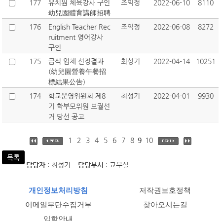
177
유치원 체육강사 구인
조익정
2022-06-10
8110
幼兒園體育講師招聘
176
English Teacher Rec
조익정
2022-06-08
8272
ruitment 영어강사
구인
175
급식 업체 선정결과
최성기
2022-04-14
10251
(幼兒園營養午餐招
標結果公告)
174
학교운영위원회 제8
최성기
2022-04-01
9930
기 학부모위원 보궐선
거 당선 공고
1
2
3
4
5
6
7
8
9
10
목록
담당자
: 최성기
담당부서
: 교무실
개인정보처리방침
저작권보호정책
이메일무단수집거부
찾아오시는길
입학안내